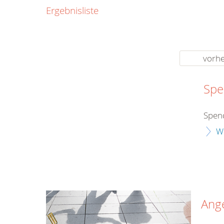
0800
Ergebnisliste
00
Infos fü
kostenf
rund um d
vorhe
Spe
Spend
W
Ang