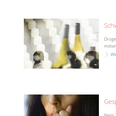
Sch
Droge
mitten
We
Gesp
Beim T