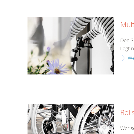
Mult
Den S
liegt 
We
Roll
Wer s