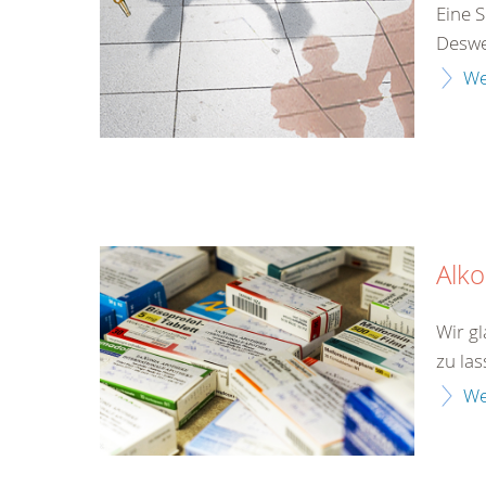
Eine S
Desweg
We
Alk
Wir gl
zu las
We