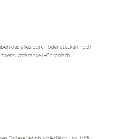
ben das alles durch oder stecken noch
Schwersuchtkranke (»Chronisch...
es Todeserlebnis widerfährt uns, trifft