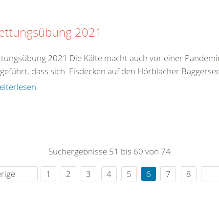
rettungsübung 2021
ttungsübung 2021 Die Kälte macht auch vor einer Pandemie
geführt, dass sich Eisdecken auf den Hörblacher Baggerseen
eiterlesen
Suchergebnisse 51 bis 60 von 74
rige
1
2
3
4
5
6
7
8