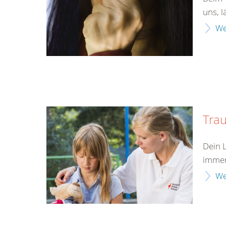
uns, l
We
Tra
Dein 
immer
We