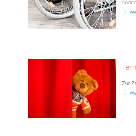
finden
We
Ter
Zur Ze
We