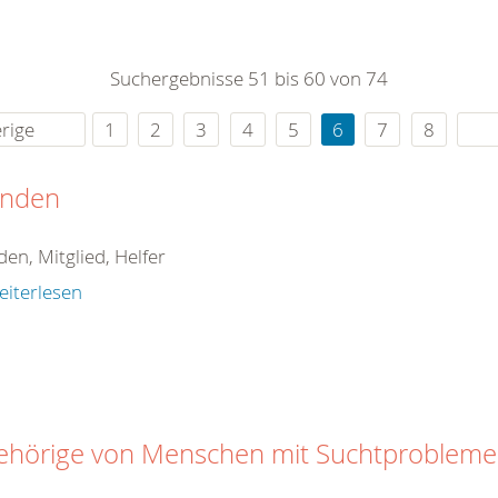
0
365
0
r Sie
Suchergebnisse 51 bis 60 von 74
rei
ie Uhr
rige
1
2
3
4
5
6
7
8
nden
en, Mitglied, Helfer
eiterlesen
ehörige von Menschen mit Suchtproblem