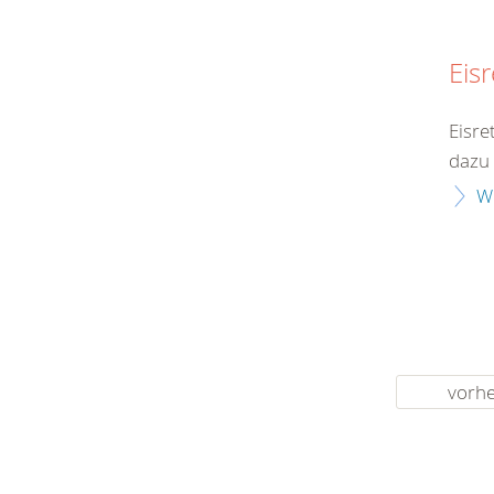
Eis
Eisre
dazu 
W
vorhe