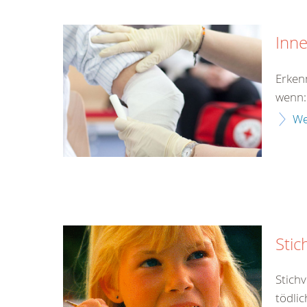
Inn
Erken
wenn:
We
Stic
Stich
tödlic