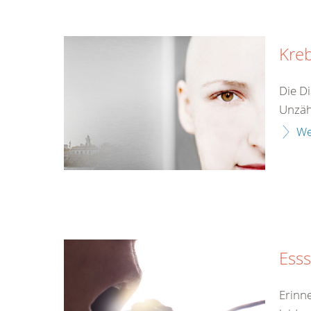
Kre
Die Di
Unzähl
We
Ess
Erinn