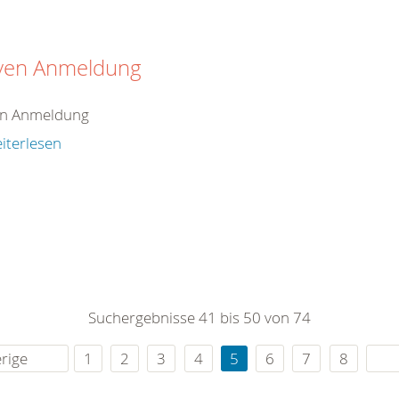
iven Anmeldung
en Anmeldung
iterlesen
Suchergebnisse 41 bis 50 von 74
rige
1
2
3
4
5
6
7
8