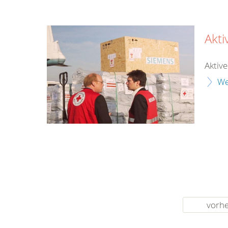
Akt
Aktiv
We
vorhe