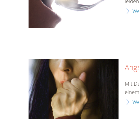
leiden
We
Ang
Mit D
einem
We