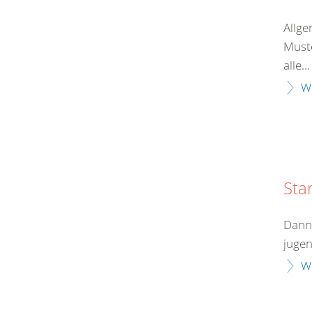
Allge
Muste
alle...
W
Sta
Dann 
jugen
W