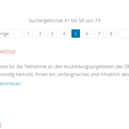
0
365
0
r Sie
Suchergebnisse 41 bis 50 von 74
rei
ie Uhr
rige
1
2
3
4
5
6
7
8
weise
ise für die Teilnahme an den Ausbildungsangeboten des DR
ständig bemüht, Ihnen ein umfangreiches und inhaltlich akt
eiterlesen
B