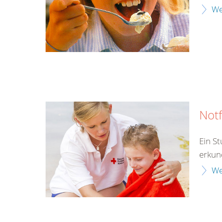
We
Notf
Ein S
erkun
We