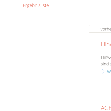
0800
Ergebnisliste
00
Infos fü
kostenf
rund um d
vorhe
Hin
Hinwe
sind 
W
AG