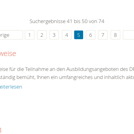
0
365
0
r Sie
Suchergebnisse 41 bis 50 von 74
rei
ie Uhr
rige
1
2
3
4
5
6
7
8
weise
ise für die Teilnahme an den Ausbildungsangeboten des DR
ständig bemüht, Ihnen ein umfangreiches und inhaltlich akt
eiterlesen
B