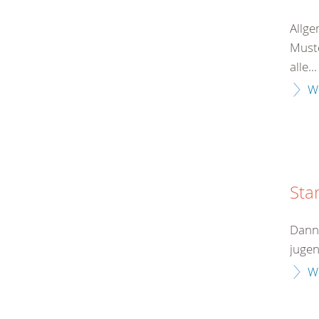
Allge
Muste
alle...
W
Sta
Dann 
jugen
W