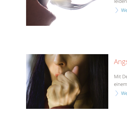
leiden
We
Ang
Mit D
einem
We