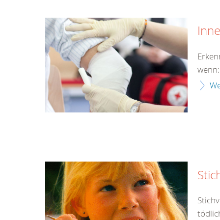
Inn
Erken
wenn:
We
Stic
Stich
tödlic