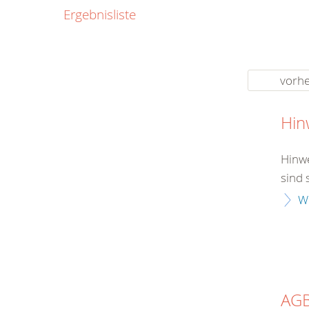
0800
Ergebnisliste
00
Infos fü
kostenf
rund um d
vorhe
Hin
Hinwe
sind 
W
AG