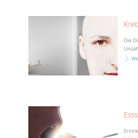
Kre
Die Di
Unzähl
We
Ess
Erinn