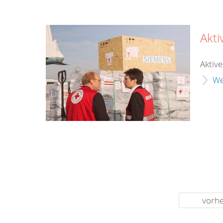
Akt
Aktiv
We
vorhe