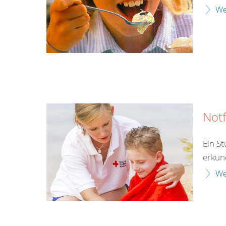
We
Notf
Ein S
erkun
We