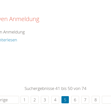
iven Anmeldung
en Anmeldung
iterlesen
Suchergebnisse 41 bis 50 von 74
rige
1
2
3
4
5
6
7
8