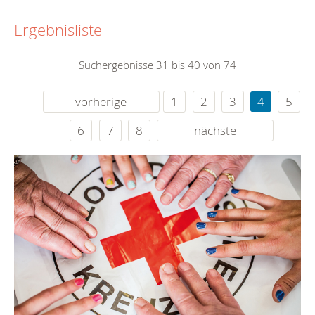
Ergebnisliste
Suchergebnisse 31 bis 40 von 74
vorherige
1
2
3
4
5
6
7
8
nächste