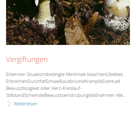
Vergiftungen
Erkennen Situationsbedingte Merkmale beachtenÜbelkeit,
ErbrechenDurchfallSchweißausbrücheKrämpfeEventuell
Bewusstlosigkeit oder Herz-Kreislauf-
StillstandSchwindelBewusstseinstrübungMaßnahmen Alle...
Weiterlesen