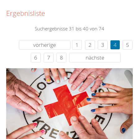
Ergebnisliste
Suchergebnisse 31 bis 40 von 74
vorherige
1
2
3
4
5
6
7
8
nächste