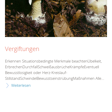
Vergiftungen
Erkennen Situationsbedingte Merkmale beachtenÜbelkeit,
ErbrechenDurchfallSchweißausbrücheKrämpfeEventuell
Bewusstlosigkeit oder Herz-Kreislauf-
StillstandSchwindelBewusstseinstrübungMaßnahmen Alle...
Weiterlesen