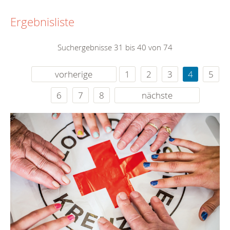
Ergebnisliste
Suchergebnisse 31 bis 40 von 74
vorherige
1
2
3
4
5
6
7
8
nächste