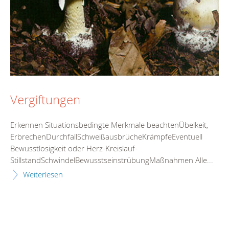
Vergiftungen
Erkennen Situationsbedingte Merkmale beachtenÜbelkeit,
ErbrechenDurchfallSchweißausbrücheKrämpfeEventuell
Bewusstlosigkeit oder Herz-Kreislauf-
StillstandSchwindelBewusstseinstrübungMaßnahmen Alle...
Weiterlesen