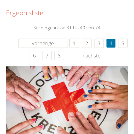
Ergebnisliste
Suchergebnisse 31 bis 40 von 74
vorherige
1
2
3
4
5
6
7
8
nächste