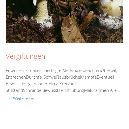
Vergiftungen
Erkennen Situationsbedingte Merkmale beachtenÜbelkeit,
ErbrechenDurchfallSchweißausbrücheKrämpfeEventuell
Bewusstlosigkeit oder Herz-Kreislauf-
StillstandSchwindelBewusstseinstrübungMaßnahmen Alle...
Weiterlesen