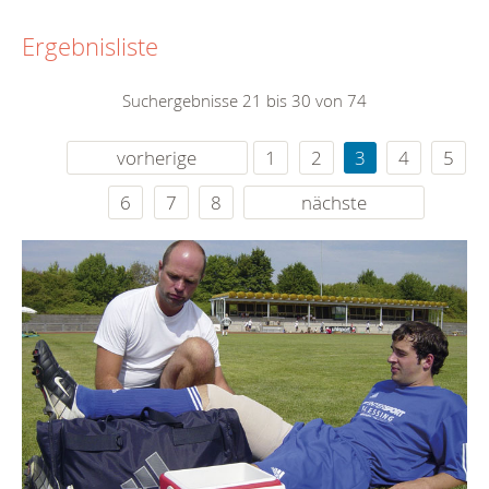
Ergebnisliste
Suchergebnisse 21 bis 30 von 74
vorherige
1
2
3
4
5
6
7
8
nächste