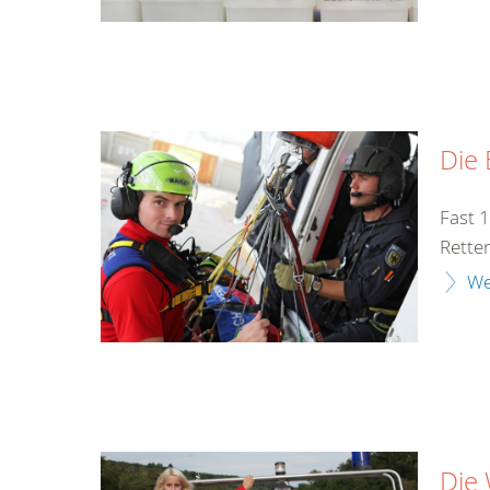
Die 
Fast 
Rette
We
Die