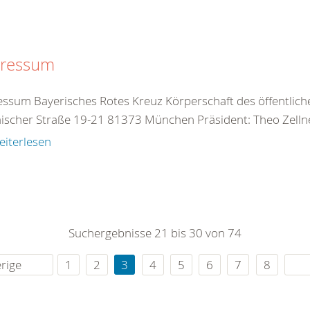
ressum
ssum Bayerisches Rotes Kreuz Körperschaft des öffentlich
scher Straße 19-21 81373 München Präsident: Theo Zellne
eiterlesen
Suchergebnisse 21 bis 30 von 74
rige
1
2
3
4
5
6
7
8