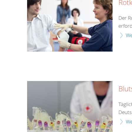
Rotk
Der Ro
erford
We
Blu
Tägli
Deuts
We