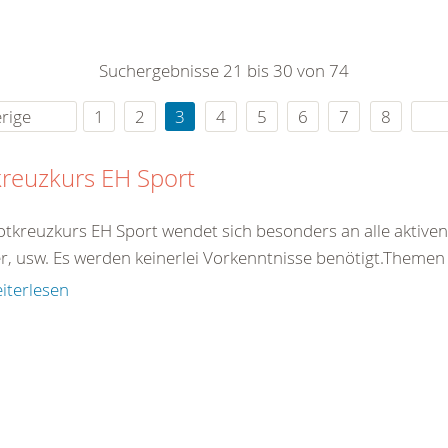
0
365
0
r Sie
Suchergebnisse 21 bis 30 von 74
rei
ie Uhr
rige
1
2
3
4
5
6
7
8
reuzkurs EH Sport
otkreuzkurs EH Sport wendet sich besonders an alle aktiven 
er, usw. Es werden keinerlei Vorkenntnisse benötigt.Theme
iterlesen