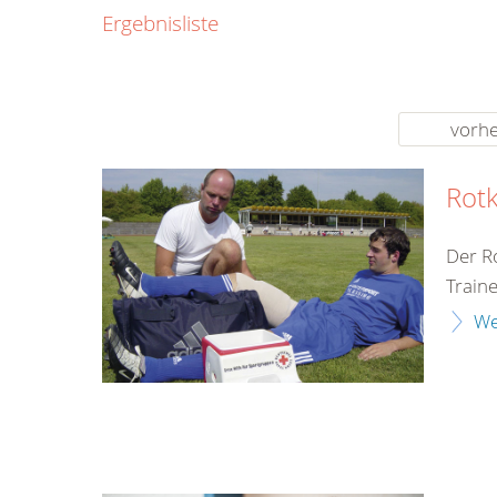
0800
Ergebnisliste
00
Infos fü
kostenf
rund um d
vorhe
Rotk
Der R
Train
We