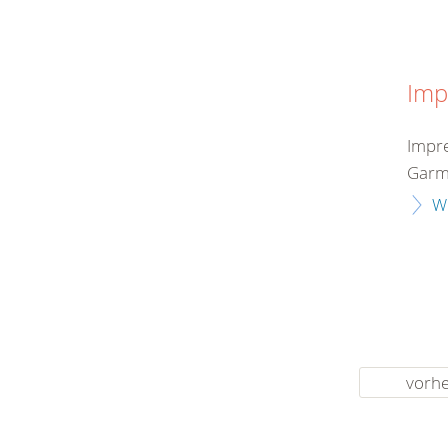
Imp
Impre
Garmi
W
vorhe