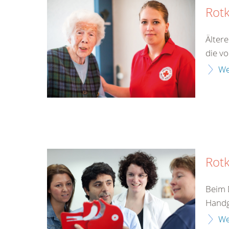
Rot
Älter
die v
We
Rotk
Beim 
Handgr
We