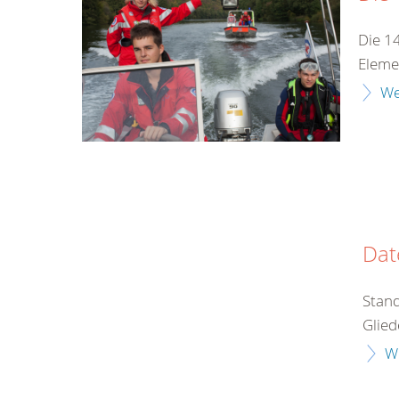
Die 1
Eleme
We
Dat
Stand
Glied
W