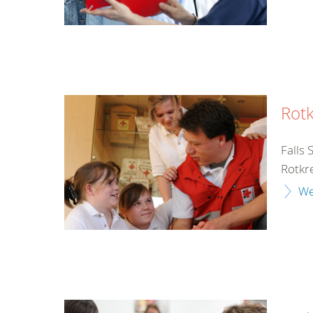
Rot
Falls 
Rotkre
We