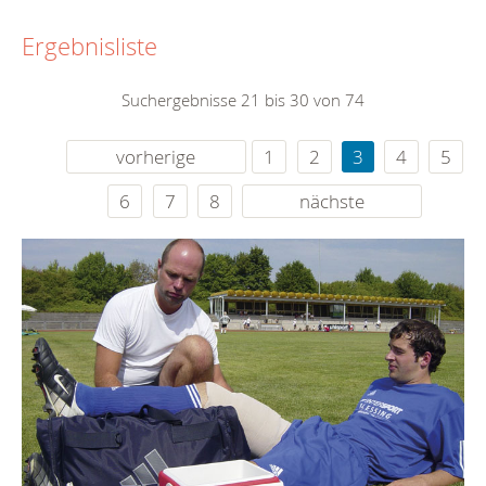
Ergebnisliste
Suchergebnisse 21 bis 30 von 74
vorherige
1
2
3
4
5
6
7
8
nächste