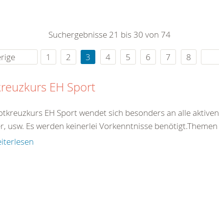
0
365
0
r Sie
Suchergebnisse 21 bis 30 von 74
rei
ie Uhr
rige
1
2
3
4
5
6
7
8
reuzkurs EH Sport
otkreuzkurs EH Sport wendet sich besonders an alle aktiven 
er, usw. Es werden keinerlei Vorkenntnisse benötigt.Theme
iterlesen