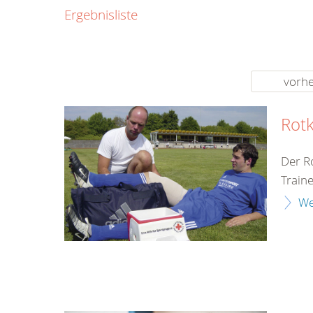
0800
Ergebnisliste
00
Infos fü
kostenf
rund um d
vorhe
Rotk
Der R
Train
We