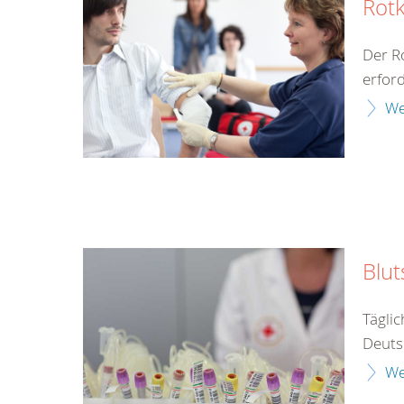
Rotk
Der Ro
erford
We
Blu
Tägli
Deuts
We