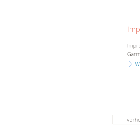
Imp
Impre
Garmi
W
vorhe