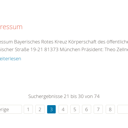
ressum
ssum Bayerisches Rotes Kreuz Körperschaft des öffentlich
scher Straße 19-21 81373 München Präsident: Theo Zellne
eiterlesen
Suchergebnisse 21 bis 30 von 74
rige
1
2
3
4
5
6
7
8