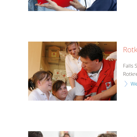
Rot
Falls 
Rotkre
We