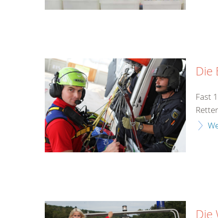
Die 
Fast 
Rette
We
Die