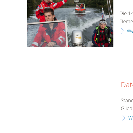
Die 1
Eleme
We
Dat
Stand
Glied
W