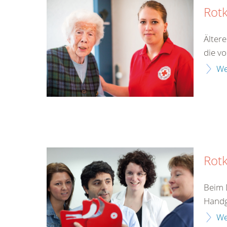
Rot
Älter
die v
We
Rotk
Beim 
Handgr
We