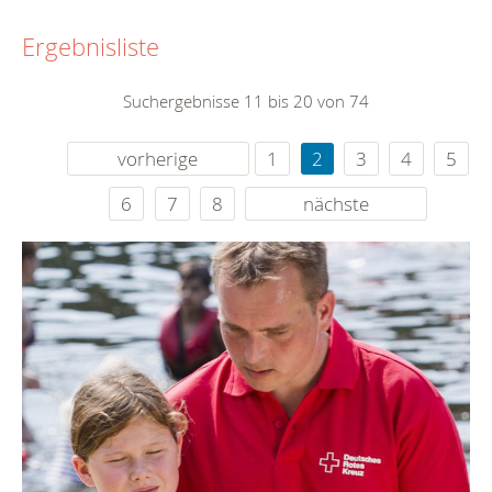
Ergebnisliste
Suchergebnisse 11 bis 20 von 74
vorherige
1
2
3
4
5
6
7
8
nächste