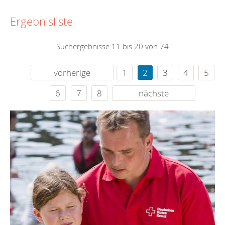
Ergebnisliste
Suchergebnisse 11 bis 20 von 74
vorherige
1
2
3
4
5
6
7
8
nächste