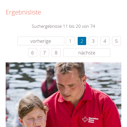
Ergebnisliste
Suchergebnisse 11 bis 20 von 74
vorherige
1
2
3
4
5
6
7
8
nächste