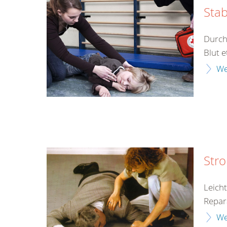
Stab
Durch
Blut e
We
Str
Leich
Repar
We