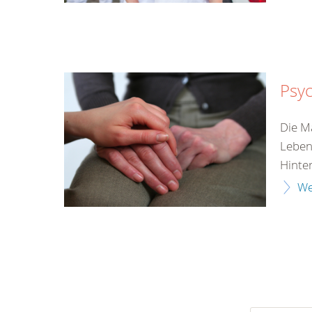
Psyc
Die M
Leben
Hinter
We