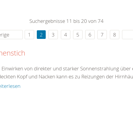
0
365
0
r Sie
Suchergebnisse 11 bis 20 von 74
rei
ie Uhr
rige
1
2
3
4
5
6
7
8
nenstich
 Einwirken von direkter und starker Sonnenstrahlung über 
eckten Kopf und Nacken kann es zu Reizungen der Hirnhäu
iterlesen