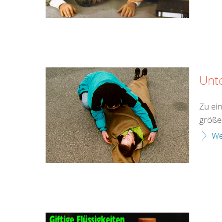
Unt
Zu ei
größe
We