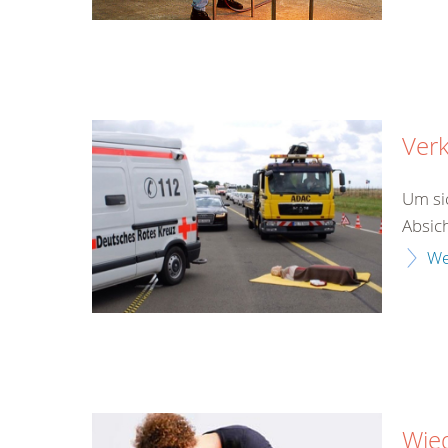
Verk
Um si
Absich
We
Wie