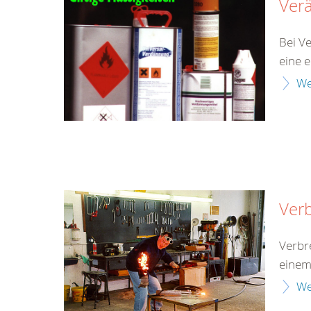
Ver
Bei V
eine 
We
Ver
Verbr
einem
We