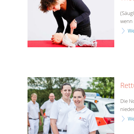
(Säug
wenn 
We
Rett
Die No
niede
We