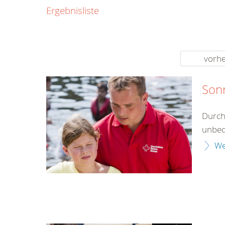
0800
Ergebnisliste
00
Infos fü
kostenf
rund um d
vorhe
Son
Durch
unbed
We