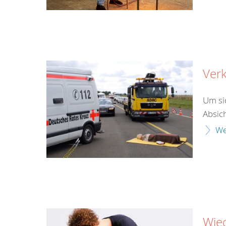
Verk
Um si
Absich
We
Wie