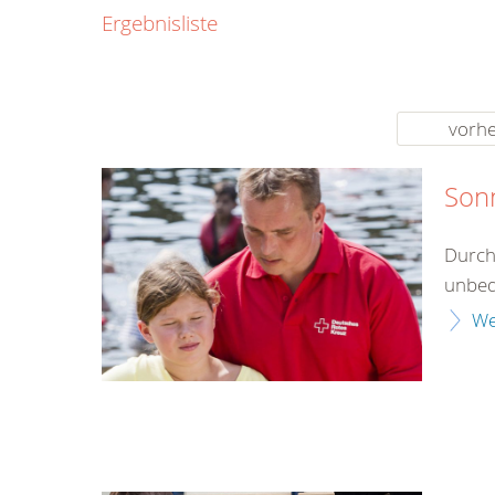
0800
Ergebnisliste
00
Infos fü
kostenf
rund um d
vorhe
Son
Durch
unbed
We