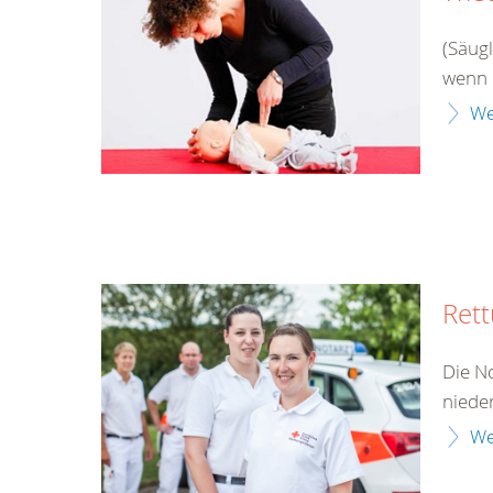
(Säug
wenn 
We
Rett
Die No
niede
We