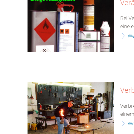
Ver
Bei V
eine 
We
Ver
Verbr
einem
We