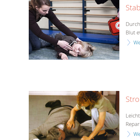
Stab
Durch
Blut e
We
Str
Leich
Repar
We