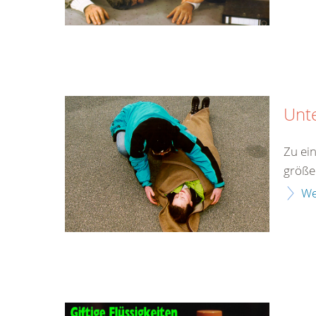
Unt
Zu ei
größe
We