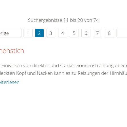
0
365
0
r Sie
Suchergebnisse 11 bis 20 von 74
rei
ie Uhr
rige
1
2
3
4
5
6
7
8
nenstich
 Einwirken von direkter und starker Sonnenstrahlung über 
eckten Kopf und Nacken kann es zu Reizungen der Hirnhäu
iterlesen