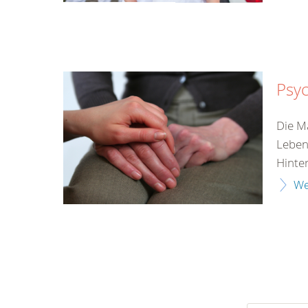
Psyc
Die M
Leben
Hinter
We