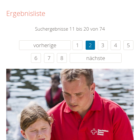
Ergebnisliste
Suchergebnisse 11 bis 20 von 74
vorherige
1
2
3
4
5
6
7
8
nächste