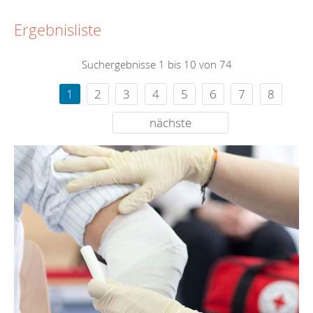
Ergebnisliste
Suchergebnisse 1 bis 10 von 74
1
2
3
4
5
6
7
8
nächste