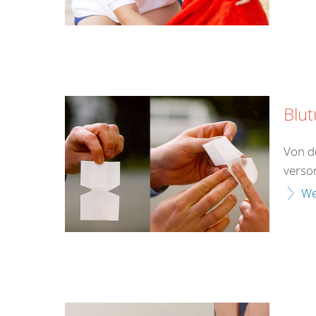
Blu
Von d
verso
We