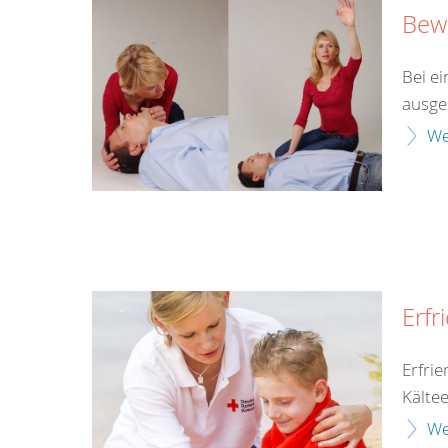
Bewu
Bei ei
ausges
We
Erfr
Erfri
Kälte
We