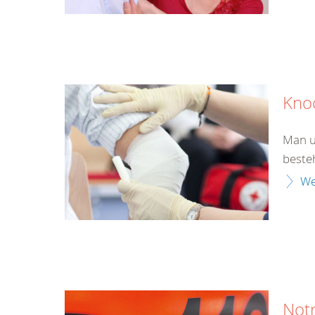
Kno
Man u
beste
We
Not