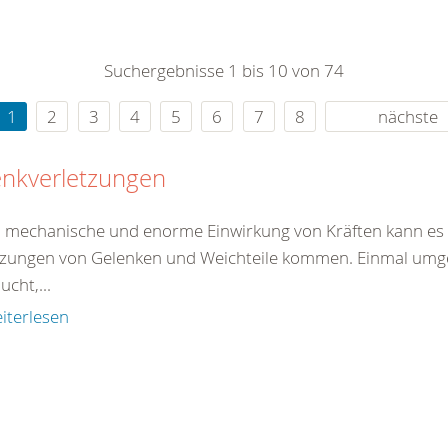
0
365
0
r Sie
Suchergebnisse 1 bis 10 von 74
rei
ie Uhr
1
2
3
4
5
6
7
8
nächste
enkverletzungen
 mechanische und enorme Einwirkung von Kräften kann es 
tzungen von Gelenken und Weichteile kommen. Einmal umgekn
ucht,...
iterlesen