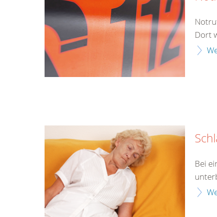
Notru
Dort 
We
Schl
Bei e
unter
We