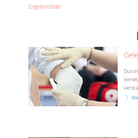
0800
Ergebnisliste
00
Infos fü
kostenf
rund um d
Gel
Durch
Verle
versta
We