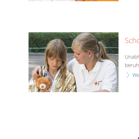
Sch
Unabh
beruht
We