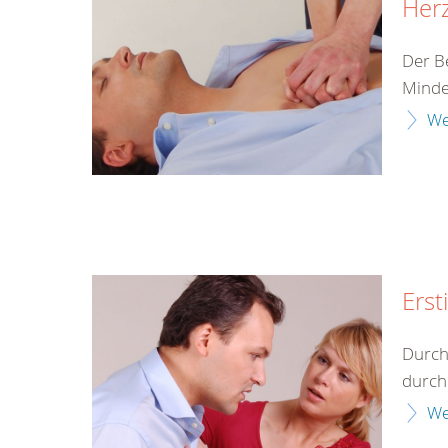
Herz
Der B
Minde
We
Erst
Durch
durch 
We