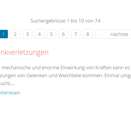
0
365
0
r Sie
Suchergebnisse 1 bis 10 von 74
rei
ie Uhr
1
2
3
4
5
6
7
8
nächste
enkverletzungen
 mechanische und enorme Einwirkung von Kräften kann es 
tzungen von Gelenken und Weichteile kommen. Einmal umgekn
ucht,...
iterlesen