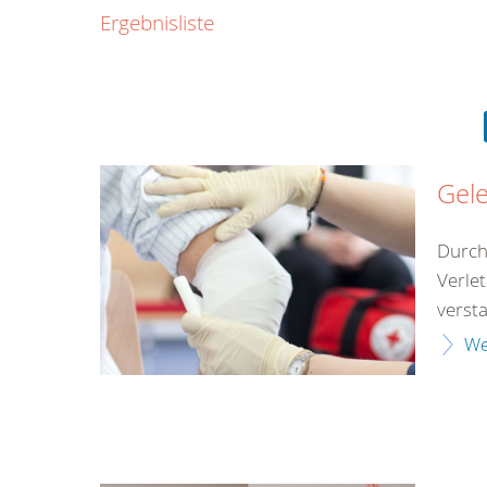
0800
Ergebnisliste
00
Infos fü
kostenf
rund um d
Gel
Durch
Verle
versta
We