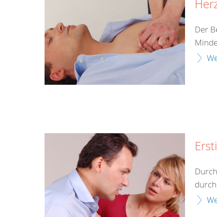
Herz
Der B
Minde
We
Erst
Durch
durch 
We