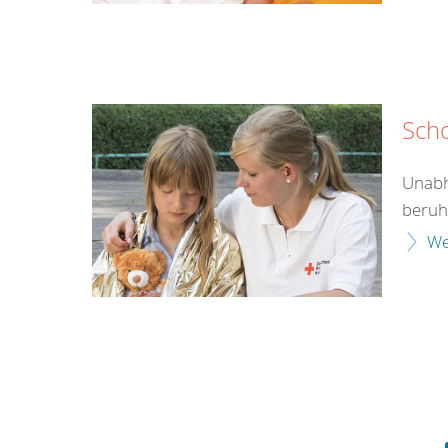
Sch
Unabh
beruht
We