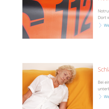
Notru
Dort 
We
Schl
Bei e
unter
We