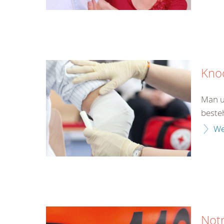
Kno
Man u
beste
We
Not