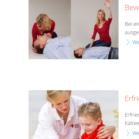
Bewu
Bei ei
ausges
We
Erfr
Erfri
Kälte
We