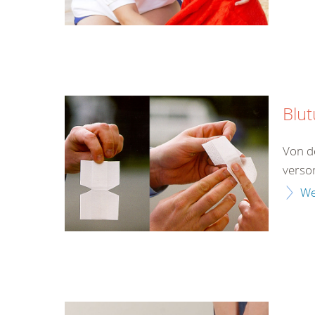
Blu
Von d
verso
We