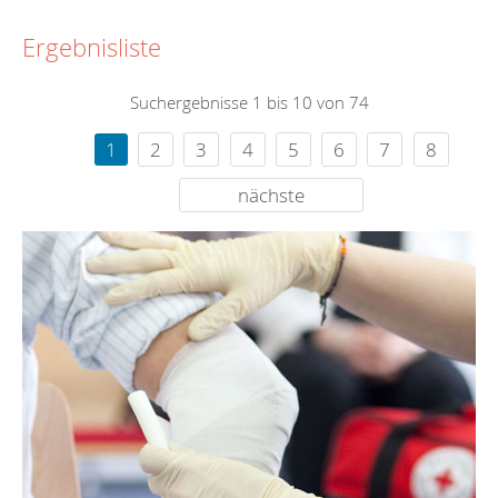
Ergebnisliste
Suchergebnisse 1 bis 10 von 74
1
2
3
4
5
6
7
8
nächste