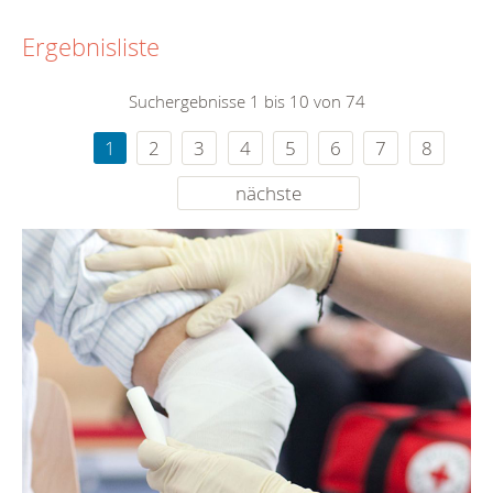
Ergebnisliste
Suchergebnisse 1 bis 10 von 74
1
2
3
4
5
6
7
8
nächste