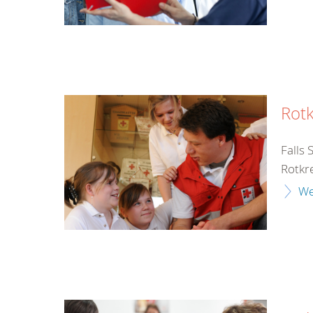
Rot
Falls 
Rotkre
We