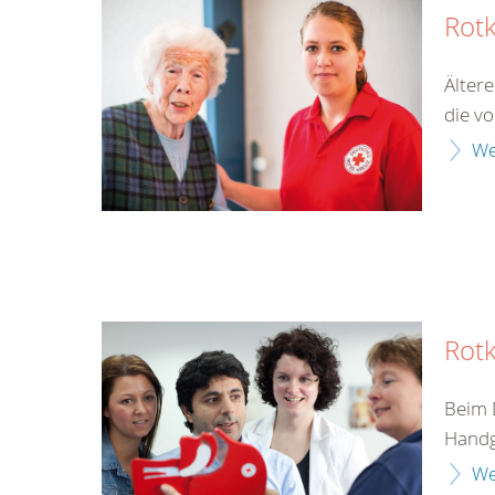
Rot
Älter
die v
We
Rotk
Beim 
Handgr
We