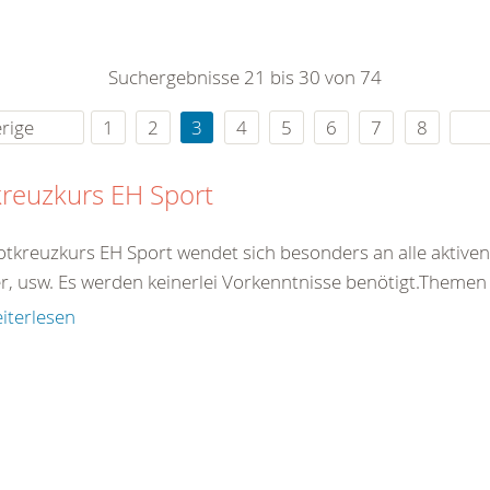
0
365
0
r Sie
Suchergebnisse 21 bis 30 von 74
rei
ie Uhr
rige
1
2
3
4
5
6
7
8
reuzkurs EH Sport
otkreuzkurs EH Sport wendet sich besonders an alle aktiven 
er, usw. Es werden keinerlei Vorkenntnisse benötigt.Theme
iterlesen