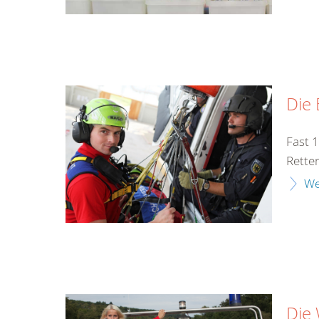
Die 
Fast 
Rette
We
Die