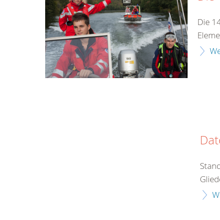
Die 1
Eleme
We
Dat
Stand
Glied
W