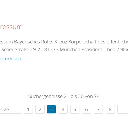
ressum
ssum Bayerisches Rotes Kreuz Körperschaft des öffentlich
scher Straße 19-21 81373 München Präsident: Theo Zellne
eiterlesen
Suchergebnisse 21 bis 30 von 74
rige
1
2
3
4
5
6
7
8