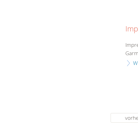
Imp
Impre
Garmi
W
vorhe