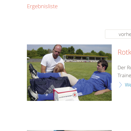
0800
Ergebnisliste
00
Infos fü
kostenf
rund um d
vorhe
Rotk
Der R
Train
We