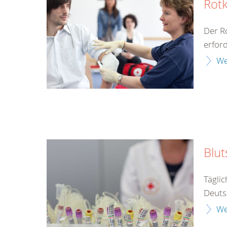
Rotk
Der Ro
erford
We
Blu
Tägli
Deuts
We