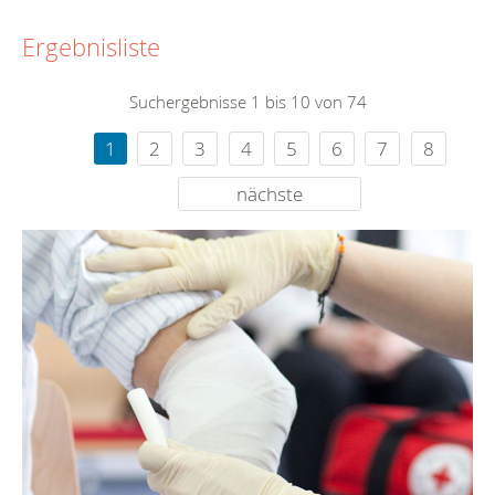
Ergebnisliste
Suchergebnisse 1 bis 10 von 74
1
2
3
4
5
6
7
8
nächste