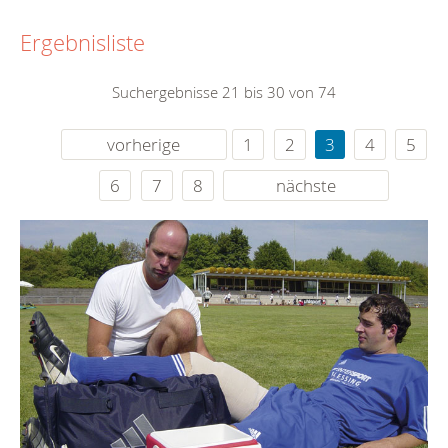
Ergebnisliste
Suchergebnisse 21 bis 30 von 74
vorherige
1
2
3
4
5
6
7
8
nächste