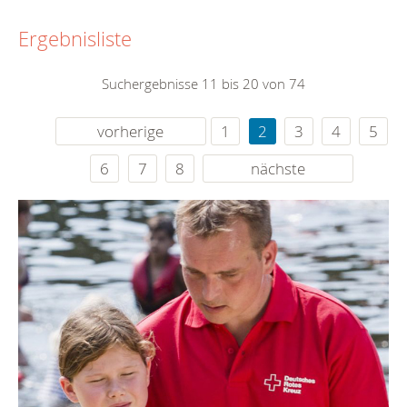
Ergebnisliste
Suchergebnisse 11 bis 20 von 74
vorherige
1
2
3
4
5
6
7
8
nächste