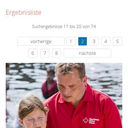
Ergebnisliste
Suchergebnisse 11 bis 20 von 74
vorherige
1
2
3
4
5
6
7
8
nächste