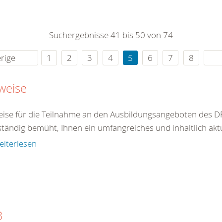
0
365
0
r Sie
Suchergebnisse 41 bis 50 von 74
rei
ie Uhr
rige
1
2
3
4
5
6
7
8
weise
ise für die Teilnahme an den Ausbildungsangeboten des DR
ständig bemüht, Ihnen ein umfangreiches und inhaltlich akt
eiterlesen
B