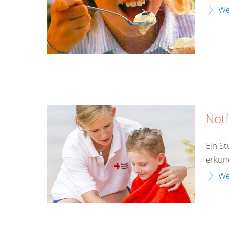
We
Notf
Ein S
erkun
We