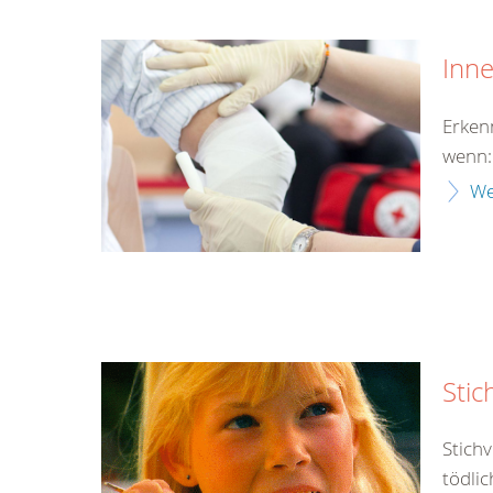
Inn
Erken
wenn:
We
Stic
Stich
tödlic