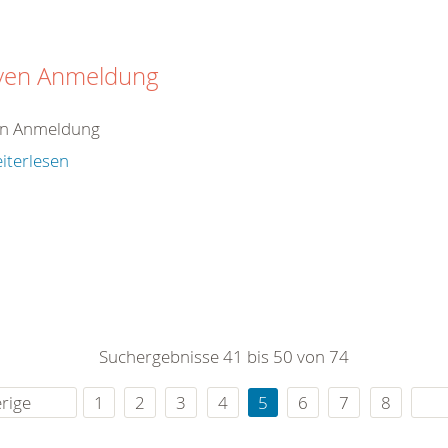
iven Anmeldung
en Anmeldung
iterlesen
Suchergebnisse 41 bis 50 von 74
rige
1
2
3
4
5
6
7
8