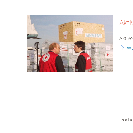
Akt
Aktiv
We
vorhe