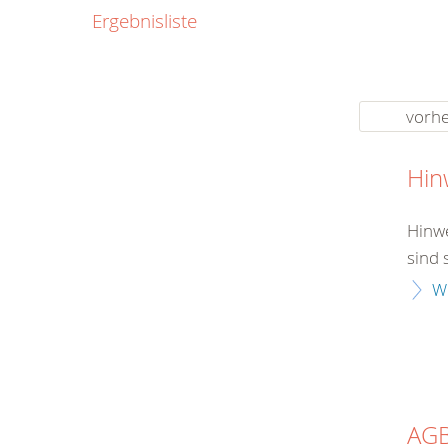
0800
Ergebnisliste
00
Infos fü
kostenf
rund um d
vorhe
Hin
Hinwe
sind 
W
AG