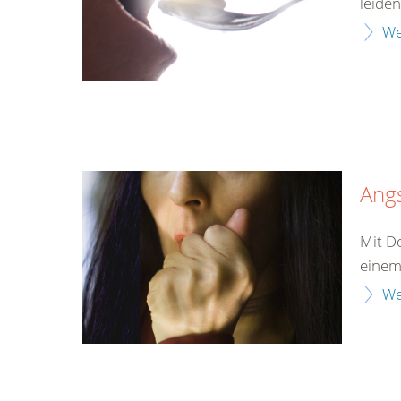
leiden
We
Ang
Mit D
einem
We