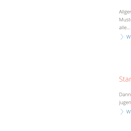
Allge
Muste
alle...
W
Sta
Dann 
jugen
W