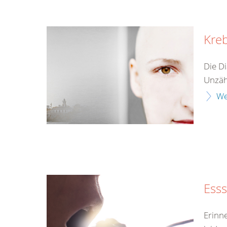
Kre
Die Di
Unzähl
We
Ess
Erinn