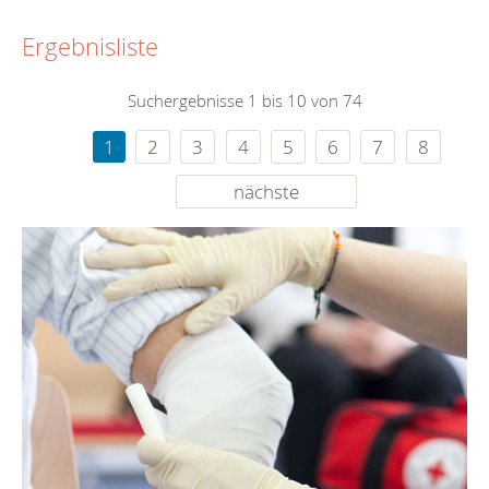
Ergebnisliste
Suchergebnisse 1 bis 10 von 74
1
2
3
4
5
6
7
8
nächste